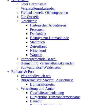
Stadt Betzenstein
Veranstaltungskalender
Freibad aktuelle Öffnungszeiten
Die Ortsteile
Geschichte
Historischer Arbeitskreis
Personen
Denkmäler
Beiträge zur Heimatkunde
Stadtbuch
Zeiserlfang
Hirtenkuni
Wappen
Partnergemeinde Baschi
Heimat Info Veranstaltungskalender
Schwammdorf Weidensees
Rathaus & Post
Was erledige ich wo
Bürgermeister, Stadtrat, Ausschüsse
Bürgerinfoportal
Verwaltung und Ämter
Geschäftsstellenleitung
Bürgerbüro, Einwohnermeldeamt
Bauamt