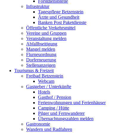
Forstdienststelle
Infrastruktur
Tagespflege Betzenstein
Ärzte und Gesundheit
Banken Post Paketdienste
Öffentliche Verkehrsmittel
Vereine und Gruppen
Veranstaltung melden
Abfallbseitigung
Mangel melden
Flurneuordnung
Dorferneuerung
Stellenanzeigen
Tourismus & Freizeit
Freibad Betzenstein
Webcam
Gastgeber / Unterkünfte
Hotels
Gasthof / Pension
Ferienwohnungen und Ferienhäuser
Camping / Hütte
Pilger und Fernwanderer
Übernachtungszahlen melden
Gastronomie
Wandern und Radfahren