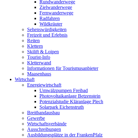
Rundwanderwege
Zielwanderwege
Fernwanderwege
Radfahren
Wildkräuter
Sehenswürdigkeiten
Freizeit und Erlebnis
Reiten
Klettern
Skilift & Loipen
Tourist-Info
Kletterwand
Informationen für Tourismusanbieter
Maasenhaus
Wirtschaft
Energiewirtschaft
Umwälzpumpen Freibad
Photovoltaikanlage Betzenstein
Potenzialstudie Kläranlage Plech
Solarpark Eichenstruth
Breitbandausbau
Gewerbe
Wirtschaftsverbände
Ausschreibungen
Ausbildungsplätze in der FrankenPfalz