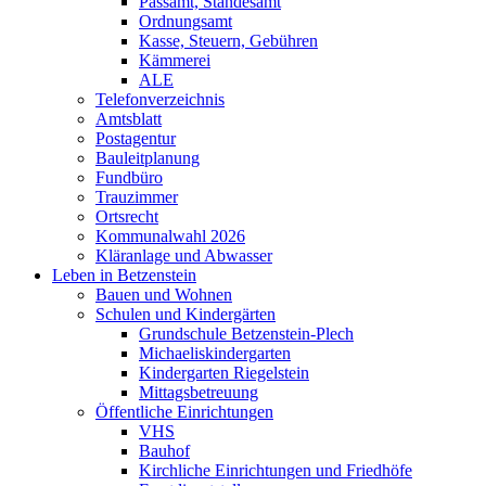
Passamt, Standesamt
Ordnungsamt
Kasse, Steuern, Gebühren
Kämmerei
ALE
Telefonverzeichnis
Amtsblatt
Postagentur
Bauleitplanung
Fundbüro
Trauzimmer
Ortsrecht
Kommunalwahl 2026
Kläranlage und Abwasser
Leben in Betzenstein
Bauen und Wohnen
Schulen und Kindergärten
Grundschule Betzenstein-Plech
Michaeliskindergarten
Kindergarten Riegelstein
Mittagsbetreuung
Öffentliche Einrichtungen
VHS
Bauhof
Kirchliche Einrichtungen und Friedhöfe