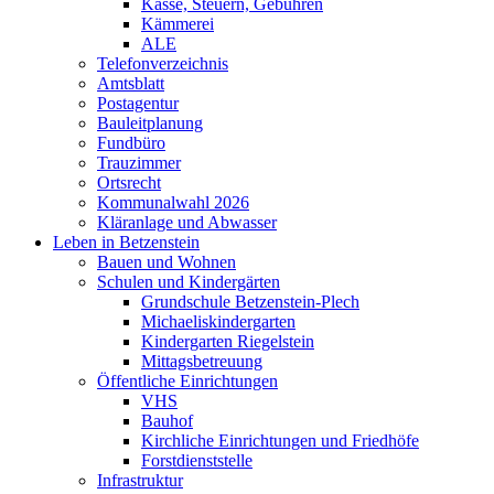
Kasse, Steuern, Gebühren
Kämmerei
ALE
Telefonverzeichnis
Amtsblatt
Postagentur
Bauleitplanung
Fundbüro
Trauzimmer
Ortsrecht
Kommunalwahl 2026
Kläranlage und Abwasser
Leben in Betzenstein
Bauen und Wohnen
Schulen und Kindergärten
Grundschule Betzenstein-Plech
Michaeliskindergarten
Kindergarten Riegelstein
Mittagsbetreuung
Öffentliche Einrichtungen
VHS
Bauhof
Kirchliche Einrichtungen und Friedhöfe
Forstdienststelle
Infrastruktur