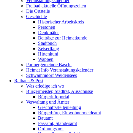
Veranstaltungskalender
Freibad aktuelle Öffnungszeiten
Die Ortsteile
Geschichte
Historischer Arbeitskreis
Personen
Denkmäler
Beiträge zur Heimatkunde
Stadtbuch
Zeiserlfang
Hirtenkuni
Wappen
Partnergemeinde Baschi
Heimat Info Veranstaltungskalender
Schwammdorf Weidensees
Rathaus & Post
Was erledige ich wo
Bürgermeister, Stadtrat, Ausschüsse
Bürgerinfoportal
Verwaltung und Ämter
Geschäftsstellenleitung
Bürgerbüro, Einwohnermeldeamt
Bauamt
Passamt, Standesamt
Ordnungsamt