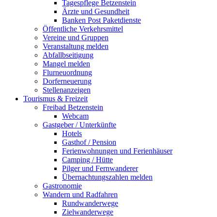
Tagespflege Betzenstein
Ärzte und Gesundheit
Banken Post Paketdienste
Öffentliche Verkehrsmittel
Vereine und Gruppen
Veranstaltung melden
Abfallbseitigung
Mangel melden
Flurneuordnung
Dorferneuerung
Stellenanzeigen
Tourismus & Freizeit
Freibad Betzenstein
Webcam
Gastgeber / Unterkünfte
Hotels
Gasthof / Pension
Ferienwohnungen und Ferienhäuser
Camping / Hütte
Pilger und Fernwanderer
Übernachtungszahlen melden
Gastronomie
Wandern und Radfahren
Rundwanderwege
Zielwanderwege