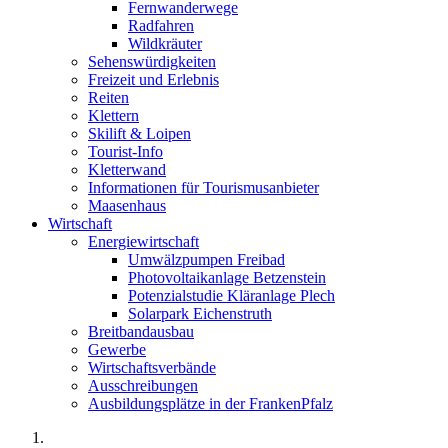
Fernwanderwege
Radfahren
Wildkräuter
Sehenswürdigkeiten
Freizeit und Erlebnis
Reiten
Klettern
Skilift & Loipen
Tourist-Info
Kletterwand
Informationen für Tourismusanbieter
Maasenhaus
Wirtschaft
Energiewirtschaft
Umwälzpumpen Freibad
Photovoltaikanlage Betzenstein
Potenzialstudie Kläranlage Plech
Solarpark Eichenstruth
Breitbandausbau
Gewerbe
Wirtschaftsverbände
Ausschreibungen
Ausbildungsplätze in der FrankenPfalz