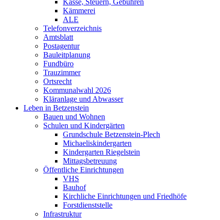
Kasse, Steuern, Gebühren
Kämmerei
ALE
Telefonverzeichnis
Amtsblatt
Postagentur
Bauleitplanung
Fundbüro
Trauzimmer
Ortsrecht
Kommunalwahl 2026
Kläranlage und Abwasser
Leben in Betzenstein
Bauen und Wohnen
Schulen und Kindergärten
Grundschule Betzenstein-Plech
Michaeliskindergarten
Kindergarten Riegelstein
Mittagsbetreuung
Öffentliche Einrichtungen
VHS
Bauhof
Kirchliche Einrichtungen und Friedhöfe
Forstdienststelle
Infrastruktur