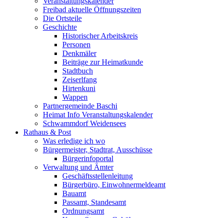
Veranstaltungskalender
Freibad aktuelle Öffnungszeiten
Die Ortsteile
Geschichte
Historischer Arbeitskreis
Personen
Denkmäler
Beiträge zur Heimatkunde
Stadtbuch
Zeiserlfang
Hirtenkuni
Wappen
Partnergemeinde Baschi
Heimat Info Veranstaltungskalender
Schwammdorf Weidensees
Rathaus & Post
Was erledige ich wo
Bürgermeister, Stadtrat, Ausschüsse
Bürgerinfoportal
Verwaltung und Ämter
Geschäftsstellenleitung
Bürgerbüro, Einwohnermeldeamt
Bauamt
Passamt, Standesamt
Ordnungsamt