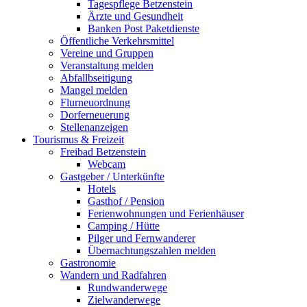
Tagespflege Betzenstein
Ärzte und Gesundheit
Banken Post Paketdienste
Öffentliche Verkehrsmittel
Vereine und Gruppen
Veranstaltung melden
Abfallbseitigung
Mangel melden
Flurneuordnung
Dorferneuerung
Stellenanzeigen
Tourismus & Freizeit
Freibad Betzenstein
Webcam
Gastgeber / Unterkünfte
Hotels
Gasthof / Pension
Ferienwohnungen und Ferienhäuser
Camping / Hütte
Pilger und Fernwanderer
Übernachtungszahlen melden
Gastronomie
Wandern und Radfahren
Rundwanderwege
Zielwanderwege