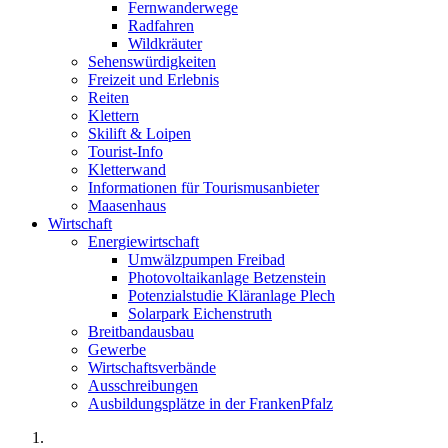
Fernwanderwege
Radfahren
Wildkräuter
Sehenswürdigkeiten
Freizeit und Erlebnis
Reiten
Klettern
Skilift & Loipen
Tourist-Info
Kletterwand
Informationen für Tourismusanbieter
Maasenhaus
Wirtschaft
Energiewirtschaft
Umwälzpumpen Freibad
Photovoltaikanlage Betzenstein
Potenzialstudie Kläranlage Plech
Solarpark Eichenstruth
Breitbandausbau
Gewerbe
Wirtschaftsverbände
Ausschreibungen
Ausbildungsplätze in der FrankenPfalz