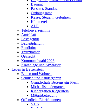
Bauamt
Passamt, Standesamt
Ordnungsamt
Kasse, Steuern, Gebühren
Kämmerei
ALE
Telefonverzeichnis
Amtsblatt
Postagentur
Bauleitplanung
Fundbüro
Trauzimmer
Ortsrecht
Kommunalwahl 2026
Kläranlage und Abwasser
Leben in Betzenstein
Bauen und Wohnen
Schulen und Kindergärten
Grundschule Betzenstein-Plech
Michaeliskindergarten
Kindergarten Riegelstein
Mittagsbetreuung
Öffentliche Einrichtungen
VHS