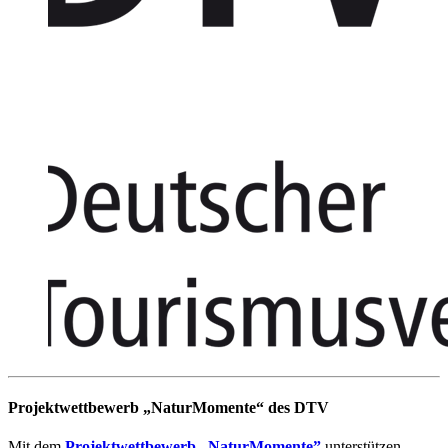
Projektwettbewerb „NaturMomente“ des DTV
Mit dem
Projektwettbewerb „NaturMomente”
unterstützen