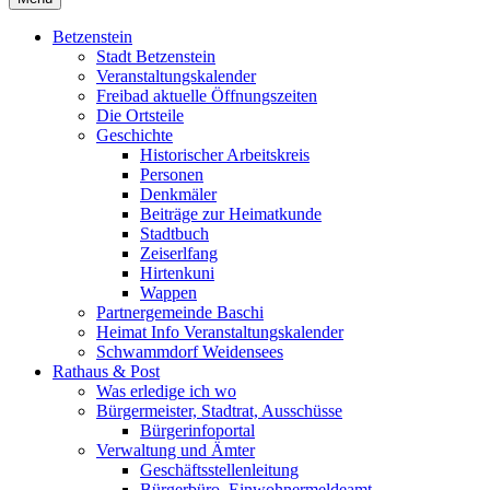
Betzenstein
Stadt Betzenstein
Veranstaltungskalender
Freibad aktuelle Öffnungszeiten
Die Ortsteile
Geschichte
Historischer Arbeitskreis
Personen
Denkmäler
Beiträge zur Heimatkunde
Stadtbuch
Zeiserlfang
Hirtenkuni
Wappen
Partnergemeinde Baschi
Heimat Info Veranstaltungskalender
Schwammdorf Weidensees
Rathaus & Post
Was erledige ich wo
Bürgermeister, Stadtrat, Ausschüsse
Bürgerinfoportal
Verwaltung und Ämter
Geschäftsstellenleitung
Bürgerbüro, Einwohnermeldeamt