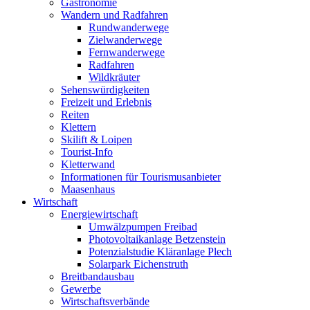
Gastronomie
Wandern und Radfahren
Rundwanderwege
Zielwanderwege
Fernwanderwege
Radfahren
Wildkräuter
Sehenswürdigkeiten
Freizeit und Erlebnis
Reiten
Klettern
Skilift & Loipen
Tourist-Info
Kletterwand
Informationen für Tourismusanbieter
Maasenhaus
Wirtschaft
Energiewirtschaft
Umwälzpumpen Freibad
Photovoltaikanlage Betzenstein
Potenzialstudie Kläranlage Plech
Solarpark Eichenstruth
Breitbandausbau
Gewerbe
Wirtschaftsverbände