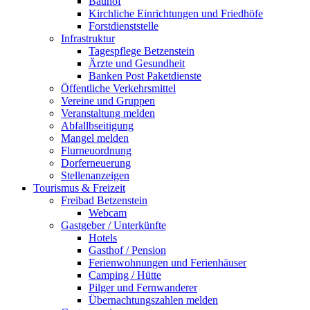
Bauhof
Kirchliche Einrichtungen und Friedhöfe
Forstdienststelle
Infrastruktur
Tagespflege Betzenstein
Ärzte und Gesundheit
Banken Post Paketdienste
Öffentliche Verkehrsmittel
Vereine und Gruppen
Veranstaltung melden
Abfallbseitigung
Mangel melden
Flurneuordnung
Dorferneuerung
Stellenanzeigen
Tourismus & Freizeit
Freibad Betzenstein
Webcam
Gastgeber / Unterkünfte
Hotels
Gasthof / Pension
Ferienwohnungen und Ferienhäuser
Camping / Hütte
Pilger und Fernwanderer
Übernachtungszahlen melden