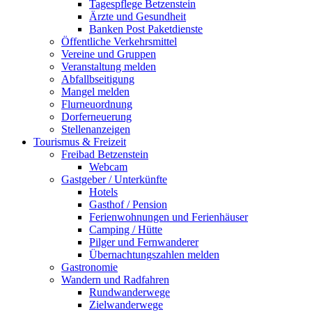
Tagespflege Betzenstein
Ärzte und Gesundheit
Banken Post Paketdienste
Öffentliche Verkehrsmittel
Vereine und Gruppen
Veranstaltung melden
Abfallbseitigung
Mangel melden
Flurneuordnung
Dorferneuerung
Stellenanzeigen
Tourismus & Freizeit
Freibad Betzenstein
Webcam
Gastgeber / Unterkünfte
Hotels
Gasthof / Pension
Ferienwohnungen und Ferienhäuser
Camping / Hütte
Pilger und Fernwanderer
Übernachtungszahlen melden
Gastronomie
Wandern und Radfahren
Rundwanderwege
Zielwanderwege