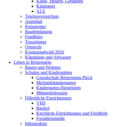
Kasse, Steuern, Gebühren
Kämmerei
ALE
Telefonverzeichnis
Amtsblatt
Postagentur
Bauleitplanung
Fundbüro
Trauzimmer
Ortsrecht
Kommunalwahl 2026
Kläranlage und Abwasser
Leben in Betzenstein
Bauen und Wohnen
Schulen und Kindergärten
Grundschule Betzenstein-Plech
Michaeliskindergarten
Kindergarten Riegelstein
Mittagsbetreuung
Öffentliche Einrichtungen
VHS
Bauhof
Kirchliche Einrichtungen und Friedhöfe
Forstdienststelle
Infrastruktur