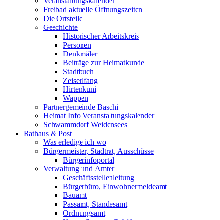
Veranstaltungskalender
Freibad aktuelle Öffnungszeiten
Die Ortsteile
Geschichte
Historischer Arbeitskreis
Personen
Denkmäler
Beiträge zur Heimatkunde
Stadtbuch
Zeiserlfang
Hirtenkuni
Wappen
Partnergemeinde Baschi
Heimat Info Veranstaltungskalender
Schwammdorf Weidensees
Rathaus & Post
Was erledige ich wo
Bürgermeister, Stadtrat, Ausschüsse
Bürgerinfoportal
Verwaltung und Ämter
Geschäftsstellenleitung
Bürgerbüro, Einwohnermeldeamt
Bauamt
Passamt, Standesamt
Ordnungsamt