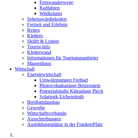
Fernwanderwege
Radfahren
Wildkräuter
Sehenswürdigkeiten
Freizeit und Erlebnis
Reiten
Klettern
Skilift & Loipen
Tourist-Info
Kletterwand
Informationen für Tourismusanbieter
Maasenhaus
Wirtschaft
Energiewirtschaft
Umwälzpumpen Freibad
Photovoltaikanlage Betzenstein
Potenzialstudie Kläranlage Plech
Solarpark Eichenstruth
Breitbandausbau
Gewerbe
Wirtschaftsverbände
Ausschreibungen
Ausbildungsplätze in der FrankenPfalz