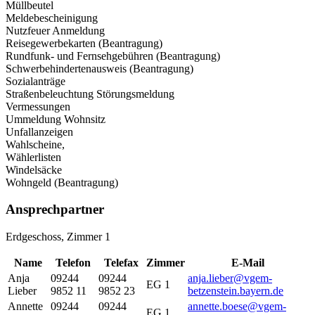
Müllbeutel
Meldebescheinigung
Nutzfeuer Anmeldung
Reisegewerbekarten (Beantragung)
Rundfunk- und Fernsehgebühren (Beantragung)
Schwerbehindertenausweis (Beantragung)
Sozialanträge
Straßenbeleuchtung Störungsmeldung
Vermessungen
Ummeldung Wohnsitz
Unfallanzeigen
Wahlscheine,
Wählerlisten
Windelsäcke
Wohngeld (Beantragung)
Ansprechpartner
Erdgeschoss, Zimmer 1
Name
Telefon
Telefax
Zimmer
E-Mail
Anja
09244
09244
anja.lieber@vgem-
EG 1
Lieber
9852 11
9852 23
betzenstein.bayern.de
Annette
09244
09244
annette.boese@vgem-
EG 1