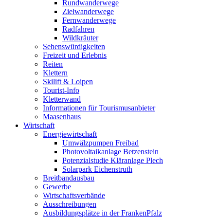
Rundwanderwege
Zielwanderwege
Fernwanderwege
Radfahren
Wildkräuter
Sehenswürdigkeiten
Freizeit und Erlebnis
Reiten
Klettern
Skilift & Loipen
Tourist-Info
Kletterwand
Informationen für Tourismusanbieter
Maasenhaus
Wirtschaft
Energiewirtschaft
Umwälzpumpen Freibad
Photovoltaikanlage Betzenstein
Potenzialstudie Kläranlage Plech
Solarpark Eichenstruth
Breitbandausbau
Gewerbe
Wirtschaftsverbände
Ausschreibungen
Ausbildungsplätze in der FrankenPfalz