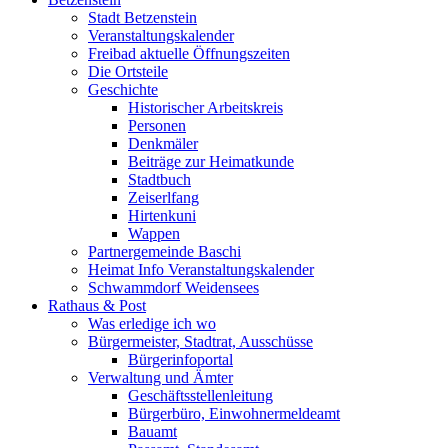
Stadt Betzenstein
Veranstaltungskalender
Freibad aktuelle Öffnungszeiten
Die Ortsteile
Geschichte
Historischer Arbeitskreis
Personen
Denkmäler
Beiträge zur Heimatkunde
Stadtbuch
Zeiserlfang
Hirtenkuni
Wappen
Partnergemeinde Baschi
Heimat Info Veranstaltungskalender
Schwammdorf Weidensees
Rathaus & Post
Was erledige ich wo
Bürgermeister, Stadtrat, Ausschüsse
Bürgerinfoportal
Verwaltung und Ämter
Geschäftsstellenleitung
Bürgerbüro, Einwohnermeldeamt
Bauamt