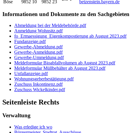
Böse
9852 10
9852 23
betzenstein.bayern.de
Informationen und Dokumente zu den Sachgebieten
Abmeldung bei der Meldebehörde.pdf
Anmeldung Wohnsitz.pdf
fo_Ermaessigung_Eigenkompostierung ab August 2023.pdf
Fundanzeige.pdf
Gewerbe-Abmeldung.pdf
Gewerbe-Anmeldung.pdf
Gewerbe-Ummeldung.pdf
Meldeformular Bioabfallvolumen ab August 2023.pdf
Meldeformular Müllbehälter ab August 2023.pdf
Unfallanzeige.pdf
Wohnungsgeberbestätigung.pdf
Zuschuss Inkontinenz.pdf
Zuschuss Wickelkinder.pdf
Seitenleiste Rechts
Verwaltung
Was erledige ich wo
Bürgermeister, Stadtrat, Ausschüsse