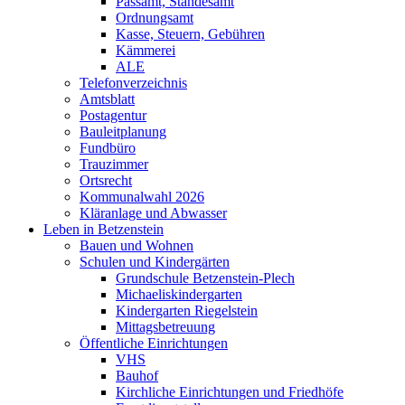
Passamt, Standesamt
Ordnungsamt
Kasse, Steuern, Gebühren
Kämmerei
ALE
Telefonverzeichnis
Amtsblatt
Postagentur
Bauleitplanung
Fundbüro
Trauzimmer
Ortsrecht
Kommunalwahl 2026
Kläranlage und Abwasser
Leben in Betzenstein
Bauen und Wohnen
Schulen und Kindergärten
Grundschule Betzenstein-Plech
Michaeliskindergarten
Kindergarten Riegelstein
Mittagsbetreuung
Öffentliche Einrichtungen
VHS
Bauhof
Kirchliche Einrichtungen und Friedhöfe