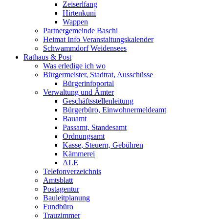
Zeiserlfang
Hirtenkuni
Wappen
Partnergemeinde Baschi
Heimat Info Veranstaltungskalender
Schwammdorf Weidensees
Rathaus & Post
Was erledige ich wo
Bürgermeister, Stadtrat, Ausschüsse
Bürgerinfoportal
Verwaltung und Ämter
Geschäftsstellenleitung
Bürgerbüro, Einwohnermeldeamt
Bauamt
Passamt, Standesamt
Ordnungsamt
Kasse, Steuern, Gebühren
Kämmerei
ALE
Telefonverzeichnis
Amtsblatt
Postagentur
Bauleitplanung
Fundbüro
Trauzimmer