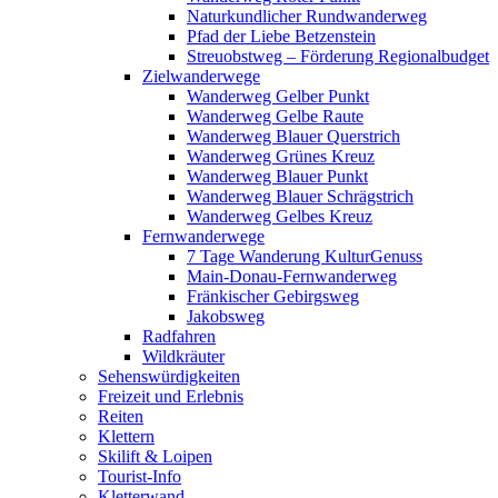
Naturkundlicher Rundwanderweg
Pfad der Liebe Betzenstein
Streuobstweg – Förderung Regionalbudget
Zielwanderwege
Wanderweg Gelber Punkt
Wanderweg Gelbe Raute
Wanderweg Blauer Querstrich
Wanderweg Grünes Kreuz
Wanderweg Blauer Punkt
Wanderweg Blauer Schrägstrich
Wanderweg Gelbes Kreuz
Fernwanderwege
7 Tage Wanderung KulturGenuss
Main-Donau-Fernwanderweg
Fränkischer Gebirgsweg
Jakobsweg
Radfahren
Wildkräuter
Sehenswürdigkeiten
Freizeit und Erlebnis
Reiten
Klettern
Skilift & Loipen
Tourist-Info
Kletterwand