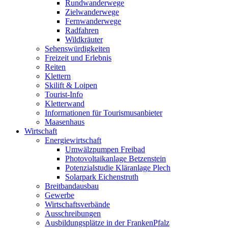
Rundwanderwege
Zielwanderwege
Fernwanderwege
Radfahren
Wildkräuter
Sehenswürdigkeiten
Freizeit und Erlebnis
Reiten
Klettern
Skilift & Loipen
Tourist-Info
Kletterwand
Informationen für Tourismusanbieter
Maasenhaus
Wirtschaft
Energiewirtschaft
Umwälzpumpen Freibad
Photovoltaikanlage Betzenstein
Potenzialstudie Kläranlage Plech
Solarpark Eichenstruth
Breitbandausbau
Gewerbe
Wirtschaftsverbände
Ausschreibungen
Ausbildungsplätze in der FrankenPfalz