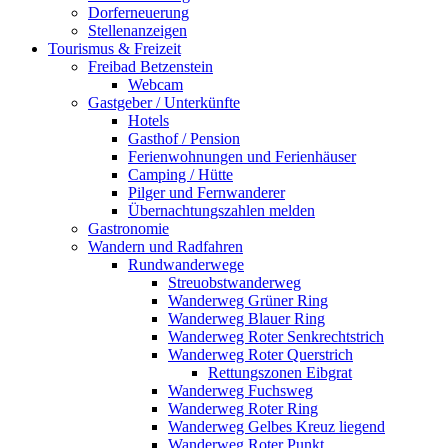
Dorferneuerung
Stellenanzeigen
Tourismus & Freizeit
Freibad Betzenstein
Webcam
Gastgeber / Unterkünfte
Hotels
Gasthof / Pension
Ferienwohnungen und Ferienhäuser
Camping / Hütte
Pilger und Fernwanderer
Übernachtungszahlen melden
Gastronomie
Wandern und Radfahren
Rundwanderwege
Streuobstwanderweg
Wanderweg Grüner Ring
Wanderweg Blauer Ring
Wanderweg Roter Senkrechtstrich
Wanderweg Roter Querstrich
Rettungszonen Eibgrat
Wanderweg Fuchsweg
Wanderweg Roter Ring
Wanderweg Gelbes Kreuz liegend
Wanderweg Roter Punkt