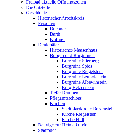
Freibad aktuelle Öffnungszeiten
Die Ortsteile
Geschichte
Historischer Arbeitskreis
Personen
Buchner
Barth
Küffner
Denkmäler
Historisches Maasenhaus
Burgen und Burgruinen
Burgruine Stierberg
Burgruine Spies
Burgruine Riegelstein
Burgruine Leupoldstein
Burgruine Albewinstein
Burg Betzenstein
Tiefer Brunnen
Pflegamtsschloss
Kirchen
Stadtpfarrkirche Betzenstein
Kirche Riegelstein
Kirche Hüll
Beiträge zur Heimatkunde
Stadtbuch