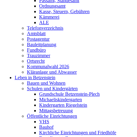
Passamt, Standesamt
Ordnungsamt
Kasse, Steuern, Gebühren
Kämmerei
ALE
Telefonverzeichnis
Amtsblatt
Postagentur
Bauleitplanung
Fundbüro
Trauzimmer
Ortsrecht
Kommunalwahl 2026
Kläranlage und Abwasser
Leben in Betzenstein
Bauen und Wohnen
Schulen und Kindergärten
Grundschule Betzenstein-Plech
Michaeliskindergarten
Kindergarten Riegelstein
Mittagsbetreuung
Öffentliche Einrichtungen
VHS
Bauhof
Kirchliche Einrichtungen und Friedhöfe