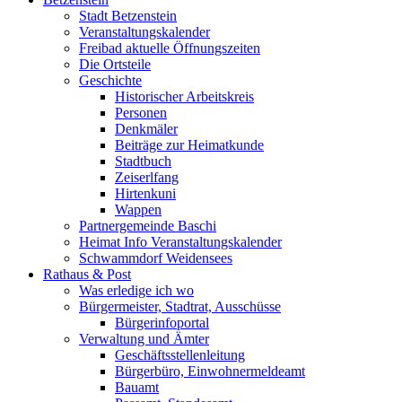
Stadt Betzenstein
Veranstaltungskalender
Freibad aktuelle Öffnungszeiten
Die Ortsteile
Geschichte
Historischer Arbeitskreis
Personen
Denkmäler
Beiträge zur Heimatkunde
Stadtbuch
Zeiserlfang
Hirtenkuni
Wappen
Partnergemeinde Baschi
Heimat Info Veranstaltungskalender
Schwammdorf Weidensees
Rathaus & Post
Was erledige ich wo
Bürgermeister, Stadtrat, Ausschüsse
Bürgerinfoportal
Verwaltung und Ämter
Geschäftsstellenleitung
Bürgerbüro, Einwohnermeldeamt
Bauamt