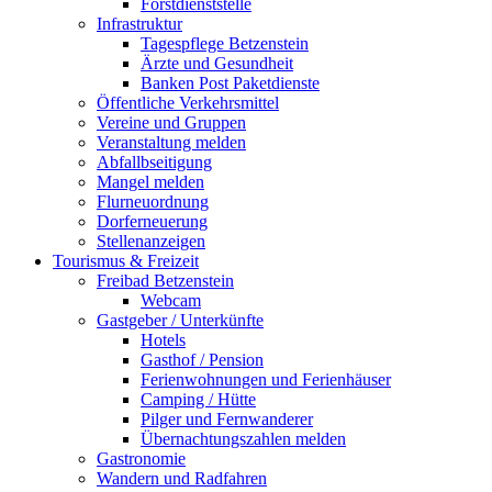
Forstdienststelle
Infrastruktur
Tagespflege Betzenstein
Ärzte und Gesundheit
Banken Post Paketdienste
Öffentliche Verkehrsmittel
Vereine und Gruppen
Veranstaltung melden
Abfallbseitigung
Mangel melden
Flurneuordnung
Dorferneuerung
Stellenanzeigen
Tourismus & Freizeit
Freibad Betzenstein
Webcam
Gastgeber / Unterkünfte
Hotels
Gasthof / Pension
Ferienwohnungen und Ferienhäuser
Camping / Hütte
Pilger und Fernwanderer
Übernachtungszahlen melden
Gastronomie
Wandern und Radfahren