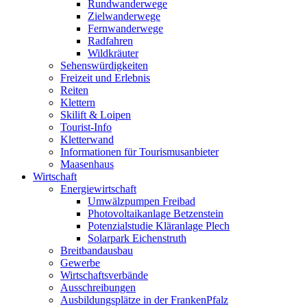
Rundwanderwege
Zielwanderwege
Fernwanderwege
Radfahren
Wildkräuter
Sehenswürdigkeiten
Freizeit und Erlebnis
Reiten
Klettern
Skilift & Loipen
Tourist-Info
Kletterwand
Informationen für Tourismusanbieter
Maasenhaus
Wirtschaft
Energiewirtschaft
Umwälzpumpen Freibad
Photovoltaikanlage Betzenstein
Potenzialstudie Kläranlage Plech
Solarpark Eichenstruth
Breitbandausbau
Gewerbe
Wirtschaftsverbände
Ausschreibungen
Ausbildungsplätze in der FrankenPfalz