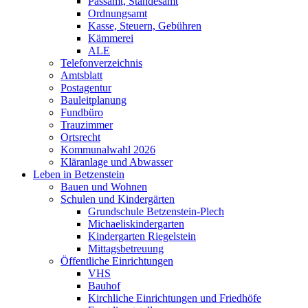
Passamt, Standesamt
Ordnungsamt
Kasse, Steuern, Gebühren
Kämmerei
ALE
Telefonverzeichnis
Amtsblatt
Postagentur
Bauleitplanung
Fundbüro
Trauzimmer
Ortsrecht
Kommunalwahl 2026
Kläranlage und Abwasser
Leben in Betzenstein
Bauen und Wohnen
Schulen und Kindergärten
Grundschule Betzenstein-Plech
Michaeliskindergarten
Kindergarten Riegelstein
Mittagsbetreuung
Öffentliche Einrichtungen
VHS
Bauhof
Kirchliche Einrichtungen und Friedhöfe