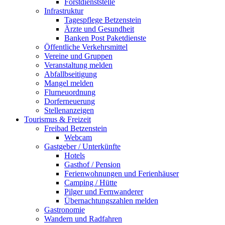
Forstdienststelle
Infrastruktur
Tagespflege Betzenstein
Ärzte und Gesundheit
Banken Post Paketdienste
Öffentliche Verkehrsmittel
Vereine und Gruppen
Veranstaltung melden
Abfallbseitigung
Mangel melden
Flurneuordnung
Dorferneuerung
Stellenanzeigen
Tourismus & Freizeit
Freibad Betzenstein
Webcam
Gastgeber / Unterkünfte
Hotels
Gasthof / Pension
Ferienwohnungen und Ferienhäuser
Camping / Hütte
Pilger und Fernwanderer
Übernachtungszahlen melden
Gastronomie
Wandern und Radfahren