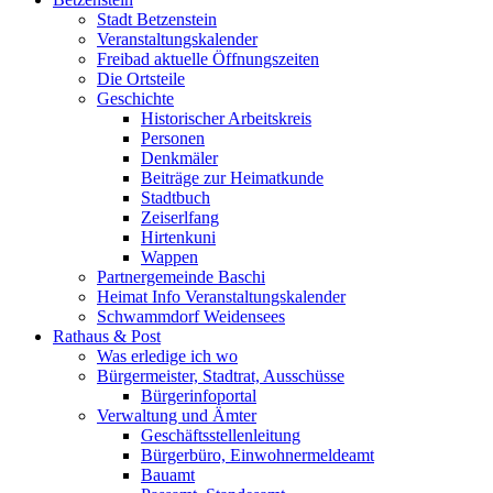
Stadt Betzenstein
Veranstaltungskalender
Freibad aktuelle Öffnungszeiten
Die Ortsteile
Geschichte
Historischer Arbeitskreis
Personen
Denkmäler
Beiträge zur Heimatkunde
Stadtbuch
Zeiserlfang
Hirtenkuni
Wappen
Partnergemeinde Baschi
Heimat Info Veranstaltungskalender
Schwammdorf Weidensees
Rathaus & Post
Was erledige ich wo
Bürgermeister, Stadtrat, Ausschüsse
Bürgerinfoportal
Verwaltung und Ämter
Geschäftsstellenleitung
Bürgerbüro, Einwohnermeldeamt
Bauamt