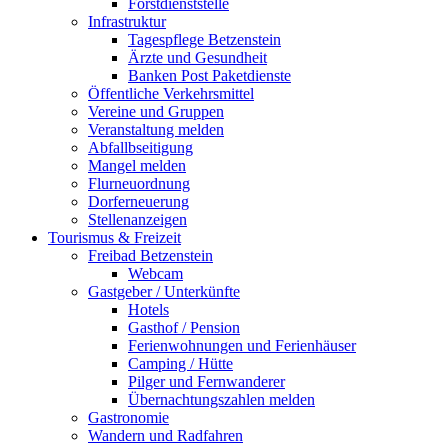
Forstdienststelle
Infrastruktur
Tagespflege Betzenstein
Ärzte und Gesundheit
Banken Post Paketdienste
Öffentliche Verkehrsmittel
Vereine und Gruppen
Veranstaltung melden
Abfallbseitigung
Mangel melden
Flurneuordnung
Dorferneuerung
Stellenanzeigen
Tourismus & Freizeit
Freibad Betzenstein
Webcam
Gastgeber / Unterkünfte
Hotels
Gasthof / Pension
Ferienwohnungen und Ferienhäuser
Camping / Hütte
Pilger und Fernwanderer
Übernachtungszahlen melden
Gastronomie
Wandern und Radfahren