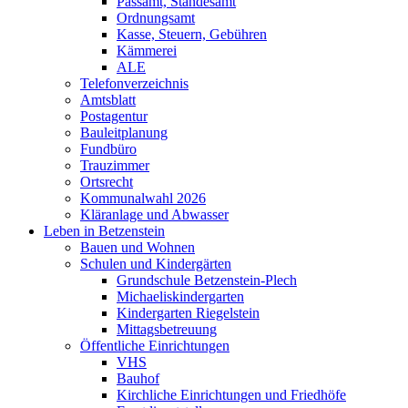
Passamt, Standesamt
Ordnungsamt
Kasse, Steuern, Gebühren
Kämmerei
ALE
Telefonverzeichnis
Amtsblatt
Postagentur
Bauleitplanung
Fundbüro
Trauzimmer
Ortsrecht
Kommunalwahl 2026
Kläranlage und Abwasser
Leben in Betzenstein
Bauen und Wohnen
Schulen und Kindergärten
Grundschule Betzenstein-Plech
Michaeliskindergarten
Kindergarten Riegelstein
Mittagsbetreuung
Öffentliche Einrichtungen
VHS
Bauhof
Kirchliche Einrichtungen und Friedhöfe