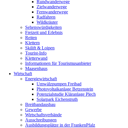
Rundwanderwege
Zielwanderwege
Fernwanderwege
Radfahren
Wildkräuter
Sehenswürdigkeiten
Freizeit und Erlebnis
Reiten
Klettern
Skilift & Loipen
Tourist-Info
Kletterwand
Informationen für Tourismusanbieter
Maasenhaus
Wirtschaft
Energiewirtschaft
Umwälzpumpen Freibad
Photovoltaikanlage Betzenstein
Potenzialstudie Kläranlage Plech
Solarpark Eichenstruth
Breitbandausbau
Gewerbe
Wirtschaftsverbände
Ausschreibungen
Ausbildungsplätze in der FrankenPfalz