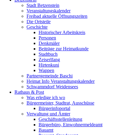
Stadt Betzenstein
Veranstaltungskalender
Freibad aktuelle Öffnungszeiten
Die Ortsteile
Geschichte
Historischer Arbeitskreis
Personen
Denkmäler
Beiträge zur Heimatkunde
Stadtbuch
Zeiserlfang
Hirtenkuni
Wappen
Partnergemeinde Baschi
Heimat Info Veranstaltungskalender
Schwammdorf Weidensees
Rathaus & Post
Was erledige ich wo
Bürgermeister, Stadtrat, Ausschüsse
Bürgerinfoportal
Verwaltung und Ämter
Geschäftsstellenleitung
Bürgerbüro, Einwohnermeldeamt
Bauamt