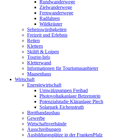
Rundwanderwege
Zielwanderwege
Fernwanderwege
Radfahren
Wildkräuter
Sehenswürdigkeiten
Freizeit und Erlebnis
Reiten
Klettern
Skilift & Loipen
Tourist-Info
Kletterwand
Informationen für Tourismusanbieter
Maasenhaus
Wirtschaft
Energiewirtschaft
Umwälzpumpen Freibad
Photovoltaikanlage Betzenstein
Potenzialstudie Kläranlage Plech
Solarpark Eichenstruth
Breitbandausbau
Gewerbe
Wirtschaftsverbände
Ausschreibungen
Ausbildungsplätze in der FrankenPfalz