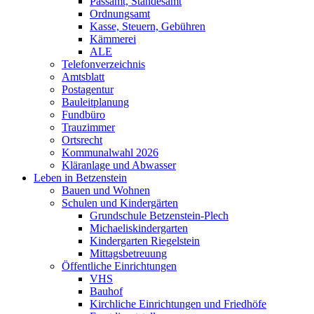
Passamt, Standesamt
Ordnungsamt
Kasse, Steuern, Gebühren
Kämmerei
ALE
Telefonverzeichnis
Amtsblatt
Postagentur
Bauleitplanung
Fundbüro
Trauzimmer
Ortsrecht
Kommunalwahl 2026
Kläranlage und Abwasser
Leben in Betzenstein
Bauen und Wohnen
Schulen und Kindergärten
Grundschule Betzenstein-Plech
Michaeliskindergarten
Kindergarten Riegelstein
Mittagsbetreuung
Öffentliche Einrichtungen
VHS
Bauhof
Kirchliche Einrichtungen und Friedhöfe