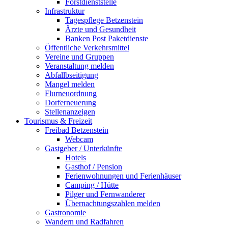
Forstdienststelle
Infrastruktur
Tagespflege Betzenstein
Ärzte und Gesundheit
Banken Post Paketdienste
Öffentliche Verkehrsmittel
Vereine und Gruppen
Veranstaltung melden
Abfallbseitigung
Mangel melden
Flurneuordnung
Dorferneuerung
Stellenanzeigen
Tourismus & Freizeit
Freibad Betzenstein
Webcam
Gastgeber / Unterkünfte
Hotels
Gasthof / Pension
Ferienwohnungen und Ferienhäuser
Camping / Hütte
Pilger und Fernwanderer
Übernachtungszahlen melden
Gastronomie
Wandern und Radfahren