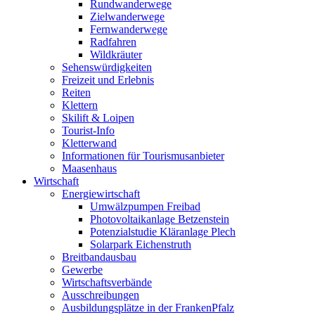
Rundwanderwege
Zielwanderwege
Fernwanderwege
Radfahren
Wildkräuter
Sehenswürdigkeiten
Freizeit und Erlebnis
Reiten
Klettern
Skilift & Loipen
Tourist-Info
Kletterwand
Informationen für Tourismusanbieter
Maasenhaus
Wirtschaft
Energiewirtschaft
Umwälzpumpen Freibad
Photovoltaikanlage Betzenstein
Potenzialstudie Kläranlage Plech
Solarpark Eichenstruth
Breitbandausbau
Gewerbe
Wirtschaftsverbände
Ausschreibungen
Ausbildungsplätze in der FrankenPfalz