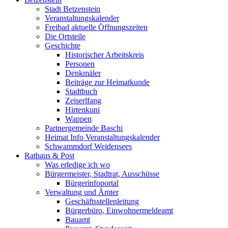
Stadt Betzenstein
Veranstaltungskalender
Freibad aktuelle Öffnungszeiten
Die Ortsteile
Geschichte
Historischer Arbeitskreis
Personen
Denkmäler
Beiträge zur Heimatkunde
Stadtbuch
Zeiserlfang
Hirtenkuni
Wappen
Partnergemeinde Baschi
Heimat Info Veranstaltungskalender
Schwammdorf Weidensees
Rathaus & Post
Was erledige ich wo
Bürgermeister, Stadtrat, Ausschüsse
Bürgerinfoportal
Verwaltung und Ämter
Geschäftsstellenleitung
Bürgerbüro, Einwohnermeldeamt
Bauamt