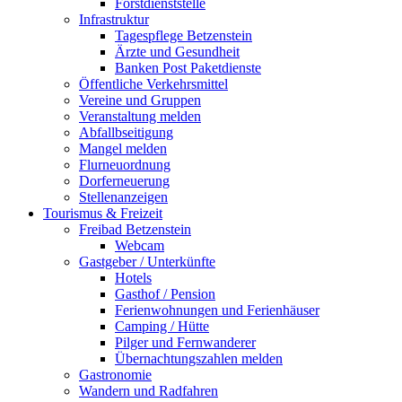
Forstdienststelle
Infrastruktur
Tagespflege Betzenstein
Ärzte und Gesundheit
Banken Post Paketdienste
Öffentliche Verkehrsmittel
Vereine und Gruppen
Veranstaltung melden
Abfallbseitigung
Mangel melden
Flurneuordnung
Dorferneuerung
Stellenanzeigen
Tourismus & Freizeit
Freibad Betzenstein
Webcam
Gastgeber / Unterkünfte
Hotels
Gasthof / Pension
Ferienwohnungen und Ferienhäuser
Camping / Hütte
Pilger und Fernwanderer
Übernachtungszahlen melden
Gastronomie
Wandern und Radfahren