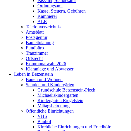
Passamt, Standesamt
Ordnungsamt
Kasse, Steuern, Gebühren
Kämmerei
ALE
Telefonverzeichnis
Amtsblatt
Postagentur
Bauleitplanung
Fundbüro
Trauzimmer
Ortsrecht
Kommunalwahl 2026
Kläranlage und Abwasser
Leben in Betzenstein
Bauen und Wohnen
Schulen und Kindergärten
Grundschule Betzenstein-Plech
Michaeliskindergarten
Kindergarten Riegelstein
Mittagsbetreuung
Öffentliche Einrichtungen
VHS
Bauhof
Kirchliche Einrichtungen und Friedhöfe