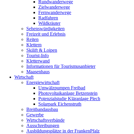
Rundwanderwege
Zielwanderwege
Fernwanderwege
Radfahren
Wildkräuter
Sehenswürdigkeiten
Freizeit und Erlebnis
Reiten
Klettern
Skilift & Loipen
Tourist-Info
Kletterwand
Informationen für Tourismusanbieter
Maasenhaus
Wirtschaft
Energiewirtschaft
Umwälzpumpen Freibad
Photovoltaikanlage Betzenstein
Potenzialstudie Kläranlage Plech
Solarpark Eichenstruth
Breitbandausbau
Gewerbe
Wirtschaftsverbände
Ausschreibungen
Ausbildungsplätze in der FrankenPfalz