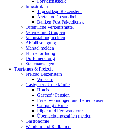
Forstdienststelle
Infrastruktur
Tagespflege Betzenstein
Ärzte und Gesundheit
Banken Post Paketdienste
Öffentliche Verkehrsmittel
Vereine und Gruppen
Veranstaltung melden
Abfallbseitigung
Mangel melden
Flurneuordnung
Dorferneuerung
Stellenanzeigen
Tourismus & Freizeit
Freibad Betzenstein
Webcam
Gastgeber / Unterkünfte
Hotels
Gasthof / Pension
Ferienwohnungen und Ferienhäuser
Camping / Hütte
Pilger und Fernwanderer
Übernachtungszahlen melden
Gastronomie
Wandern und Radfahren