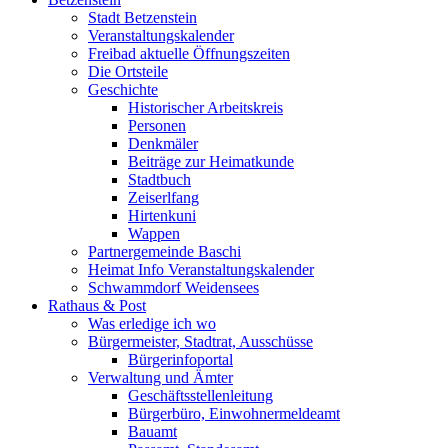
Stadt Betzenstein
Veranstaltungskalender
Freibad aktuelle Öffnungszeiten
Die Ortsteile
Geschichte
Historischer Arbeitskreis
Personen
Denkmäler
Beiträge zur Heimatkunde
Stadtbuch
Zeiserlfang
Hirtenkuni
Wappen
Partnergemeinde Baschi
Heimat Info Veranstaltungskalender
Schwammdorf Weidensees
Rathaus & Post
Was erledige ich wo
Bürgermeister, Stadtrat, Ausschüsse
Bürgerinfoportal
Verwaltung und Ämter
Geschäftsstellenleitung
Bürgerbüro, Einwohnermeldeamt
Bauamt