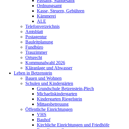
Passamt, Standesamt
Ordnungsamt
Kasse, Steuern, Gebühren
Kämmerei
ALE
Telefonverzeichnis
Amtsblatt
Postagentur
Bauleitplanung
Fundbüro
Trauzimmer
Ortsrecht
Kommunalwahl 2026
Kläranlage und Abwasser
Leben in Betzenstein
Bauen und Wohnen
Schulen und Kindergärten
Grundschule Betzenstein-Plech
Michaeliskindergarten
Kindergarten Riegelstein
Mittagsbetreuung
Öffentliche Einrichtungen
VHS
Bauhof
Kirchliche Einrichtungen und Friedhöfe