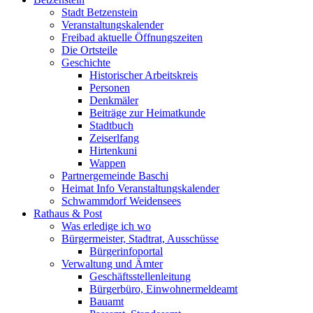
Stadt Betzenstein
Veranstaltungskalender
Freibad aktuelle Öffnungszeiten
Die Ortsteile
Geschichte
Historischer Arbeitskreis
Personen
Denkmäler
Beiträge zur Heimatkunde
Stadtbuch
Zeiserlfang
Hirtenkuni
Wappen
Partnergemeinde Baschi
Heimat Info Veranstaltungskalender
Schwammdorf Weidensees
Rathaus & Post
Was erledige ich wo
Bürgermeister, Stadtrat, Ausschüsse
Bürgerinfoportal
Verwaltung und Ämter
Geschäftsstellenleitung
Bürgerbüro, Einwohnermeldeamt
Bauamt