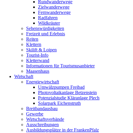
Rundwanderwege
Zielwanderwege
Fernwanderwege
Radfahren
Wildkräuter
Sehenswürdigkeiten
Freizeit und Erlebnis
Reiten
Klettern
Skilift & Loipen
Tourist-Info
Kletterwand
Informationen für Tourismusanbieter
Maasenhaus
Wirtschaft
Energiewirtschaft
Umwälzpumpen Freibad
Photovoltaikanlage Betzenstein
Potenzialstudie Kläranlage Plech
Solarpark Eichenstruth
Breitbandausbau
Gewerbe
Wirtschaftsverbände
Ausschreibungen
Ausbildungsplätze in der FrankenPfalz