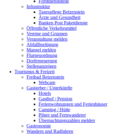
Forstdienststelle
Infrastruktur
Tagespflege Betzenstein
Ärzte und Gesundheit
Banken Post Paketdienste
Öffentliche Verkehrsmittel
Vereine und Gruppen
Veranstaltung melden
Abfallbseitigung
Mangel melden
Flurneuordnung
Dorferneuerung
Stellenanzeigen
Tourismus & Freizeit
Freibad Betzenstein
Webcam
Gastgeber / Unterkünfte
Hotels
Gasthof / Pension
Ferienwohnungen und Ferienhäuser
Camping / Hütte
Pilger und Fernwanderer
Übernachtungszahlen melden
Gastronomie
Wandern und Radfahren