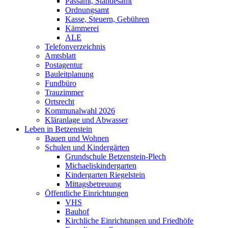
Passamt, Standesamt
Ordnungsamt
Kasse, Steuern, Gebühren
Kämmerei
ALE
Telefonverzeichnis
Amtsblatt
Postagentur
Bauleitplanung
Fundbüro
Trauzimmer
Ortsrecht
Kommunalwahl 2026
Kläranlage und Abwasser
Leben in Betzenstein
Bauen und Wohnen
Schulen und Kindergärten
Grundschule Betzenstein-Plech
Michaeliskindergarten
Kindergarten Riegelstein
Mittagsbetreuung
Öffentliche Einrichtungen
VHS
Bauhof
Kirchliche Einrichtungen und Friedhöfe