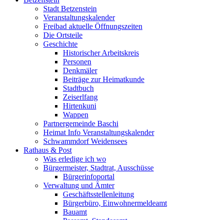
Stadt Betzenstein
Veranstaltungskalender
Freibad aktuelle Öffnungszeiten
Die Ortsteile
Geschichte
Historischer Arbeitskreis
Personen
Denkmäler
Beiträge zur Heimatkunde
Stadtbuch
Zeiserlfang
Hirtenkuni
Wappen
Partnergemeinde Baschi
Heimat Info Veranstaltungskalender
Schwammdorf Weidensees
Rathaus & Post
Was erledige ich wo
Bürgermeister, Stadtrat, Ausschüsse
Bürgerinfoportal
Verwaltung und Ämter
Geschäftsstellenleitung
Bürgerbüro, Einwohnermeldeamt
Bauamt