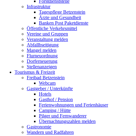
Forstdienststelle
Infrastruktur
Tagespflege Betzenstein
Ärzte und Gesundheit
Banken Post Paketdienste
Öffentliche Verkehrsmittel
Vereine und Gruppen
Veranstaltung melden
Abfallbseitigung
Mangel melden
Flurneuordnung
Dorferneuerung
Stellenanzeigen
Tourismus & Freizeit
Freibad Betzenstein
Webcam
Gastgeber / Unterkünfte
Hotels
Gasthof / Pension
Ferienwohnungen und Ferienhäuser
Camping / Hütte
Pilger und Fernwanderer
Übernachtungszahlen melden
Gastronomie
Wandern und Radfahren