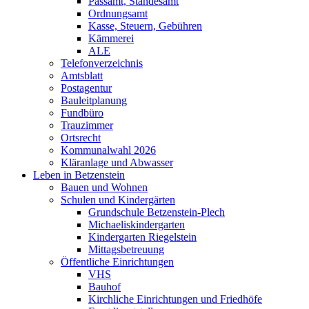
Passamt, Standesamt
Ordnungsamt
Kasse, Steuern, Gebühren
Kämmerei
ALE
Telefonverzeichnis
Amtsblatt
Postagentur
Bauleitplanung
Fundbüro
Trauzimmer
Ortsrecht
Kommunalwahl 2026
Kläranlage und Abwasser
Leben in Betzenstein
Bauen und Wohnen
Schulen und Kindergärten
Grundschule Betzenstein-Plech
Michaeliskindergarten
Kindergarten Riegelstein
Mittagsbetreuung
Öffentliche Einrichtungen
VHS
Bauhof
Kirchliche Einrichtungen und Friedhöfe