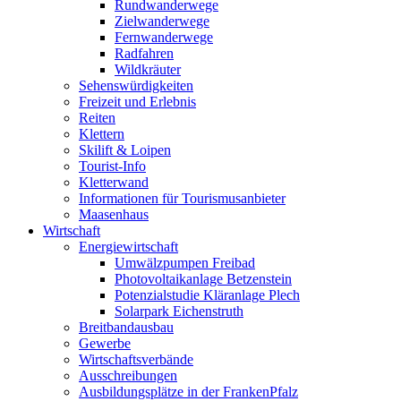
Rundwanderwege
Zielwanderwege
Fernwanderwege
Radfahren
Wildkräuter
Sehenswürdigkeiten
Freizeit und Erlebnis
Reiten
Klettern
Skilift & Loipen
Tourist-Info
Kletterwand
Informationen für Tourismusanbieter
Maasenhaus
Wirtschaft
Energiewirtschaft
Umwälzpumpen Freibad
Photovoltaikanlage Betzenstein
Potenzialstudie Kläranlage Plech
Solarpark Eichenstruth
Breitbandausbau
Gewerbe
Wirtschaftsverbände
Ausschreibungen
Ausbildungsplätze in der FrankenPfalz