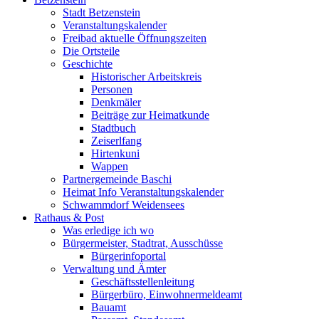
Stadt Betzenstein
Veranstaltungskalender
Freibad aktuelle Öffnungszeiten
Die Ortsteile
Geschichte
Historischer Arbeitskreis
Personen
Denkmäler
Beiträge zur Heimatkunde
Stadtbuch
Zeiserlfang
Hirtenkuni
Wappen
Partnergemeinde Baschi
Heimat Info Veranstaltungskalender
Schwammdorf Weidensees
Rathaus & Post
Was erledige ich wo
Bürgermeister, Stadtrat, Ausschüsse
Bürgerinfoportal
Verwaltung und Ämter
Geschäftsstellenleitung
Bürgerbüro, Einwohnermeldeamt
Bauamt