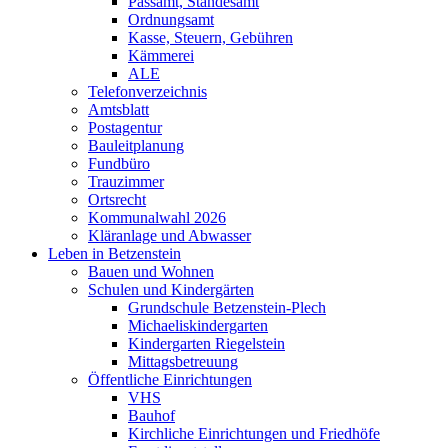
Passamt, Standesamt
Ordnungsamt
Kasse, Steuern, Gebühren
Kämmerei
ALE
Telefonverzeichnis
Amtsblatt
Postagentur
Bauleitplanung
Fundbüro
Trauzimmer
Ortsrecht
Kommunalwahl 2026
Kläranlage und Abwasser
Leben in Betzenstein
Bauen und Wohnen
Schulen und Kindergärten
Grundschule Betzenstein-Plech
Michaeliskindergarten
Kindergarten Riegelstein
Mittagsbetreuung
Öffentliche Einrichtungen
VHS
Bauhof
Kirchliche Einrichtungen und Friedhöfe