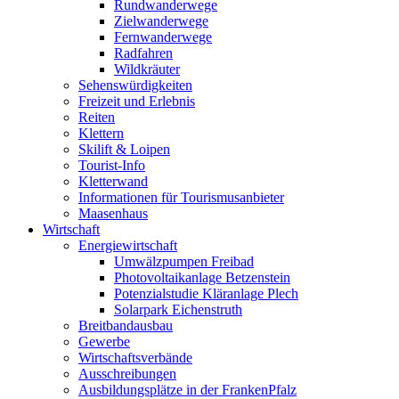
Rundwanderwege
Zielwanderwege
Fernwanderwege
Radfahren
Wildkräuter
Sehenswürdigkeiten
Freizeit und Erlebnis
Reiten
Klettern
Skilift & Loipen
Tourist-Info
Kletterwand
Informationen für Tourismusanbieter
Maasenhaus
Wirtschaft
Energiewirtschaft
Umwälzpumpen Freibad
Photovoltaikanlage Betzenstein
Potenzialstudie Kläranlage Plech
Solarpark Eichenstruth
Breitbandausbau
Gewerbe
Wirtschaftsverbände
Ausschreibungen
Ausbildungsplätze in der FrankenPfalz