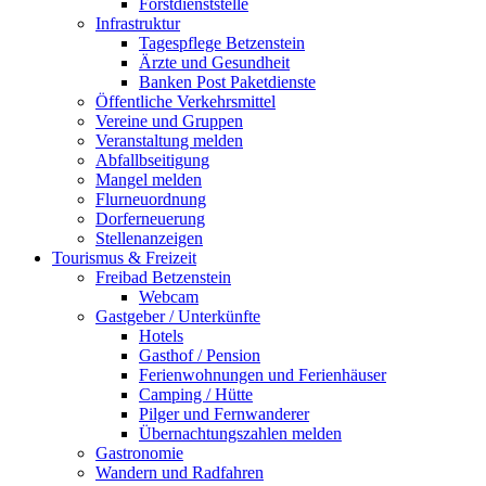
Forstdienststelle
Infrastruktur
Tagespflege Betzenstein
Ärzte und Gesundheit
Banken Post Paketdienste
Öffentliche Verkehrsmittel
Vereine und Gruppen
Veranstaltung melden
Abfallbseitigung
Mangel melden
Flurneuordnung
Dorferneuerung
Stellenanzeigen
Tourismus & Freizeit
Freibad Betzenstein
Webcam
Gastgeber / Unterkünfte
Hotels
Gasthof / Pension
Ferienwohnungen und Ferienhäuser
Camping / Hütte
Pilger und Fernwanderer
Übernachtungszahlen melden
Gastronomie
Wandern und Radfahren