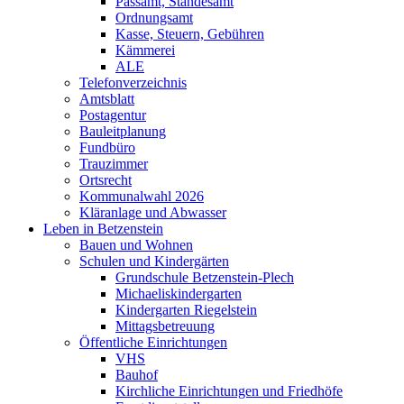
Passamt, Standesamt
Ordnungsamt
Kasse, Steuern, Gebühren
Kämmerei
ALE
Telefonverzeichnis
Amtsblatt
Postagentur
Bauleitplanung
Fundbüro
Trauzimmer
Ortsrecht
Kommunalwahl 2026
Kläranlage und Abwasser
Leben in Betzenstein
Bauen und Wohnen
Schulen und Kindergärten
Grundschule Betzenstein-Plech
Michaeliskindergarten
Kindergarten Riegelstein
Mittagsbetreuung
Öffentliche Einrichtungen
VHS
Bauhof
Kirchliche Einrichtungen und Friedhöfe