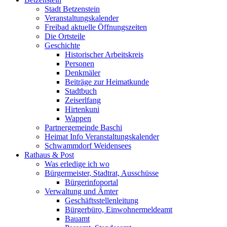
Stadt Betzenstein
Veranstaltungskalender
Freibad aktuelle Öffnungszeiten
Die Ortsteile
Geschichte
Historischer Arbeitskreis
Personen
Denkmäler
Beiträge zur Heimatkunde
Stadtbuch
Zeiserlfang
Hirtenkuni
Wappen
Partnergemeinde Baschi
Heimat Info Veranstaltungskalender
Schwammdorf Weidensees
Rathaus & Post
Was erledige ich wo
Bürgermeister, Stadtrat, Ausschüsse
Bürgerinfoportal
Verwaltung und Ämter
Geschäftsstellenleitung
Bürgerbüro, Einwohnermeldeamt
Bauamt