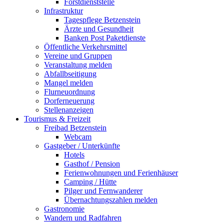
Forstdienststelle
Infrastruktur
Tagespflege Betzenstein
Ärzte und Gesundheit
Banken Post Paketdienste
Öffentliche Verkehrsmittel
Vereine und Gruppen
Veranstaltung melden
Abfallbseitigung
Mangel melden
Flurneuordnung
Dorferneuerung
Stellenanzeigen
Tourismus & Freizeit
Freibad Betzenstein
Webcam
Gastgeber / Unterkünfte
Hotels
Gasthof / Pension
Ferienwohnungen und Ferienhäuser
Camping / Hütte
Pilger und Fernwanderer
Übernachtungszahlen melden
Gastronomie
Wandern und Radfahren