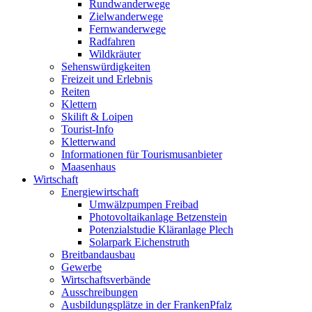
Rundwanderwege
Zielwanderwege
Fernwanderwege
Radfahren
Wildkräuter
Sehenswürdigkeiten
Freizeit und Erlebnis
Reiten
Klettern
Skilift & Loipen
Tourist-Info
Kletterwand
Informationen für Tourismusanbieter
Maasenhaus
Wirtschaft
Energiewirtschaft
Umwälzpumpen Freibad
Photovoltaikanlage Betzenstein
Potenzialstudie Kläranlage Plech
Solarpark Eichenstruth
Breitbandausbau
Gewerbe
Wirtschaftsverbände
Ausschreibungen
Ausbildungsplätze in der FrankenPfalz