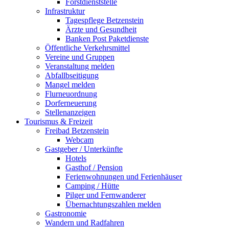
Forstdienststelle
Infrastruktur
Tagespflege Betzenstein
Ärzte und Gesundheit
Banken Post Paketdienste
Öffentliche Verkehrsmittel
Vereine und Gruppen
Veranstaltung melden
Abfallbseitigung
Mangel melden
Flurneuordnung
Dorferneuerung
Stellenanzeigen
Tourismus & Freizeit
Freibad Betzenstein
Webcam
Gastgeber / Unterkünfte
Hotels
Gasthof / Pension
Ferienwohnungen und Ferienhäuser
Camping / Hütte
Pilger und Fernwanderer
Übernachtungszahlen melden
Gastronomie
Wandern und Radfahren