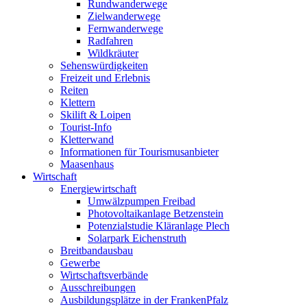
Rundwanderwege
Zielwanderwege
Fernwanderwege
Radfahren
Wildkräuter
Sehenswürdigkeiten
Freizeit und Erlebnis
Reiten
Klettern
Skilift & Loipen
Tourist-Info
Kletterwand
Informationen für Tourismusanbieter
Maasenhaus
Wirtschaft
Energiewirtschaft
Umwälzpumpen Freibad
Photovoltaikanlage Betzenstein
Potenzialstudie Kläranlage Plech
Solarpark Eichenstruth
Breitbandausbau
Gewerbe
Wirtschaftsverbände
Ausschreibungen
Ausbildungsplätze in der FrankenPfalz