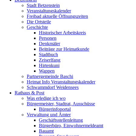
Stadt Betzenstein
Veranstaltungskalender
Freibad aktuelle Öffnungszeiten
Die Ortsteile
Geschichte
Historischer Arbeitskreis
Personen
Denkmäler
Beiträge zur Heimatkunde
Stadtbuch
Zeiserlfang
Hirtenkuni
Wappen
Partnergemeinde Baschi
Heimat Info Veranstaltungskalender
Schwammdorf Weidensees
Rathaus & Post
Was erledige ich wo
Bürgermeister, Stadtrat, Ausschüsse
Bürgerinfoportal
Verwaltung und Ämter
Geschäftsstellenleitung
Bürgerbüro, Einwohnermeldeamt
Bauamt