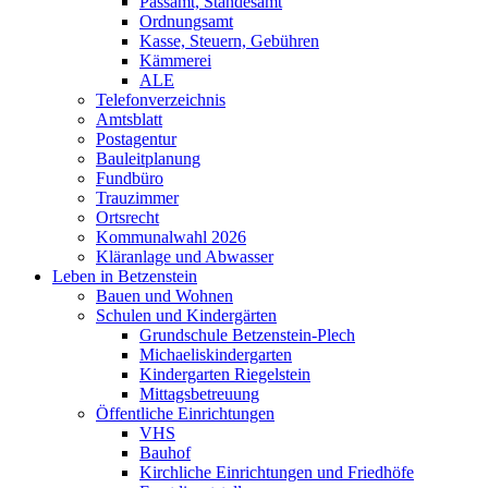
Passamt, Standesamt
Ordnungsamt
Kasse, Steuern, Gebühren
Kämmerei
ALE
Telefonverzeichnis
Amtsblatt
Postagentur
Bauleitplanung
Fundbüro
Trauzimmer
Ortsrecht
Kommunalwahl 2026
Kläranlage und Abwasser
Leben in Betzenstein
Bauen und Wohnen
Schulen und Kindergärten
Grundschule Betzenstein-Plech
Michaeliskindergarten
Kindergarten Riegelstein
Mittagsbetreuung
Öffentliche Einrichtungen
VHS
Bauhof
Kirchliche Einrichtungen und Friedhöfe