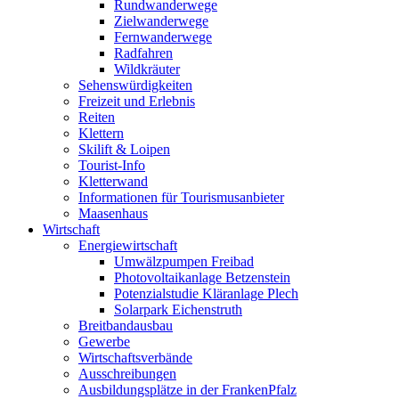
Rundwanderwege
Zielwanderwege
Fernwanderwege
Radfahren
Wildkräuter
Sehenswürdigkeiten
Freizeit und Erlebnis
Reiten
Klettern
Skilift & Loipen
Tourist-Info
Kletterwand
Informationen für Tourismusanbieter
Maasenhaus
Wirtschaft
Energiewirtschaft
Umwälzpumpen Freibad
Photovoltaikanlage Betzenstein
Potenzialstudie Kläranlage Plech
Solarpark Eichenstruth
Breitbandausbau
Gewerbe
Wirtschaftsverbände
Ausschreibungen
Ausbildungsplätze in der FrankenPfalz