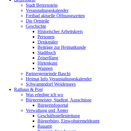
Stadt Betzenstein
Veranstaltungskalender
Freibad aktuelle Öffnungszeiten
Die Ortsteile
Geschichte
Historischer Arbeitskreis
Personen
Denkmäler
Beiträge zur Heimatkunde
Stadtbuch
Zeiserlfang
Hirtenkuni
Wappen
Partnergemeinde Baschi
Heimat Info Veranstaltungskalender
Schwammdorf Weidensees
Rathaus & Post
Was erledige ich wo
Bürgermeister, Stadtrat, Ausschüsse
Bürgerinfoportal
Verwaltung und Ämter
Geschäftsstellenleitung
Bürgerbüro, Einwohnermeldeamt
Bauamt