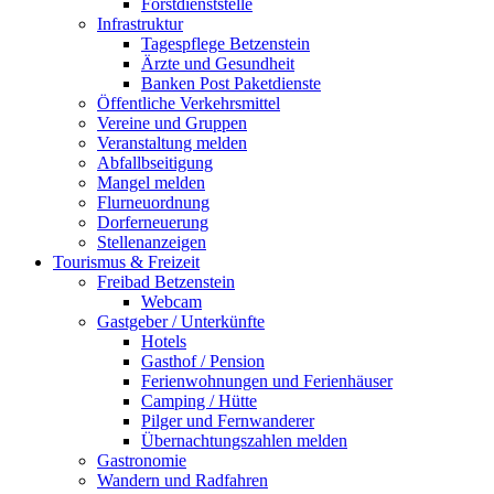
Forstdienststelle
Infrastruktur
Tagespflege Betzenstein
Ärzte und Gesundheit
Banken Post Paketdienste
Öffentliche Verkehrsmittel
Vereine und Gruppen
Veranstaltung melden
Abfallbseitigung
Mangel melden
Flurneuordnung
Dorferneuerung
Stellenanzeigen
Tourismus & Freizeit
Freibad Betzenstein
Webcam
Gastgeber / Unterkünfte
Hotels
Gasthof / Pension
Ferienwohnungen und Ferienhäuser
Camping / Hütte
Pilger und Fernwanderer
Übernachtungszahlen melden
Gastronomie
Wandern und Radfahren