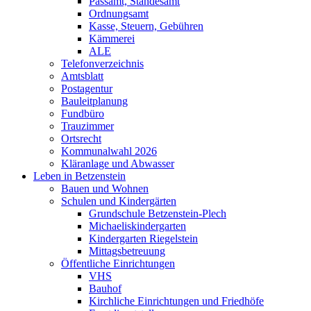
Passamt, Standesamt
Ordnungsamt
Kasse, Steuern, Gebühren
Kämmerei
ALE
Telefonverzeichnis
Amtsblatt
Postagentur
Bauleitplanung
Fundbüro
Trauzimmer
Ortsrecht
Kommunalwahl 2026
Kläranlage und Abwasser
Leben in Betzenstein
Bauen und Wohnen
Schulen und Kindergärten
Grundschule Betzenstein-Plech
Michaeliskindergarten
Kindergarten Riegelstein
Mittagsbetreuung
Öffentliche Einrichtungen
VHS
Bauhof
Kirchliche Einrichtungen und Friedhöfe